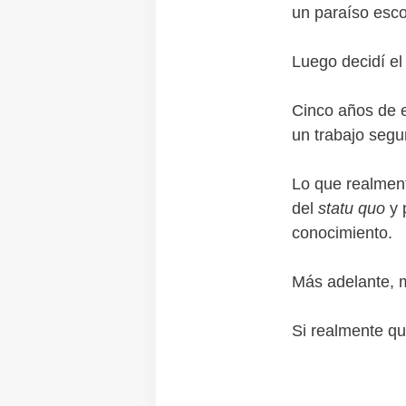
un paraíso esc
Luego decidí el 
Cinco años de 
un trabajo segu
Lo que realment
del
statu quo
y p
conocimiento.
Más adelante, m
Si realmente que