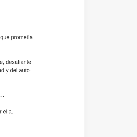
 que prometía
e, desafiante
ad y del auto-
z…
 ella.